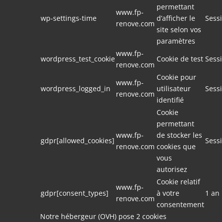
permettant
www.fp-
wp-settings-time
d’afficher le
Sess
renove.com
site selon vos
paramètres
www.fp-
wordpress_test_cookie
Cookie de test
Sess
renove.com
Cookie pour
www.fp-
wordpress_logged_in
utilisateur
Sess
renove.com
identifié
Cookie
permettant
www.fp-
de stocker les
gdpr[allowed_cookies]
Sess
renove.com
cookies que
vous
autorisez
Cookie relatif
www.fp-
gdpr[consent_types]
à votre
1 an
renove.com
consentement
Notre hébergeur (OVH) pose 2 cookies