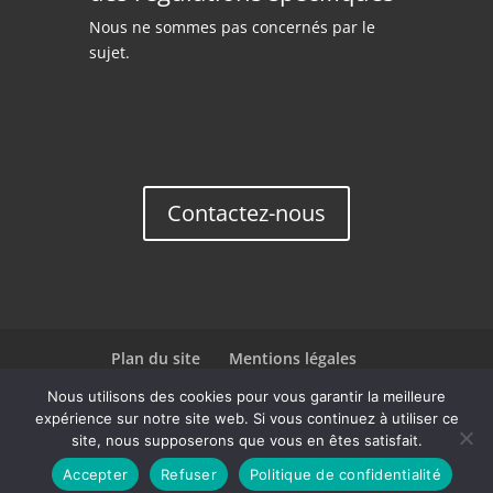
Nous ne sommes pas concernés par le
sujet.
Contactez-nous
Plan du site
Mentions légales
Politique de confidentialité
Nous utilisons des cookies pour vous garantir la meilleure
expérience sur notre site web. Si vous continuez à utiliser ce
site, nous supposerons que vous en êtes satisfait.
Accepter
Refuser
Politique de confidentialité
Copyright © FP Renove | Réalisé par François Yerg