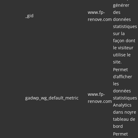
générer
www.fp-
des
_gid
renove.com
données
statistiques
sur la
façon dont
le visiteur
utilise le
site.
Permet
d’afficher
les
données
www.fp-
gadwp_wg_default_metric
statistiques
renove.com
Analytics
dans noyre
tableau de
bord
Permet