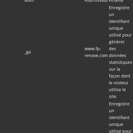
Nom
Fournisseur
Finalité
Enregistre
un
identifiant
unique
utilisé pour
générer
www.fp-
des
_ga
renove.com
données
statistiques
sur la
façon dont
le visiteur
utilise le
site.
Enregistre
un
identifiant
unique
utilisé pour