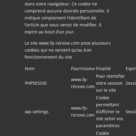
dans votre navigateur. Ce cookie ne
comprend aucune donnée personnelle. Il
indique simplement l’identifiant de
l’article que vous venez de modifier. Il
expire au bout d’un jour.
Le site www.fp-renove.com pose plusieurs
cookies qui ne servent qu’au bon
fonctionnement du site
Nom
Fournisseur
Finalité
Expir
Pour identifier
www.fp-
PHPSESSID
votre session
Sess
renove.com
sur le site
Cookie
permettant
www.fp-
wp-settings
d’afficher le
Sess
renove.com
site selon vos
paramètres
Cookie